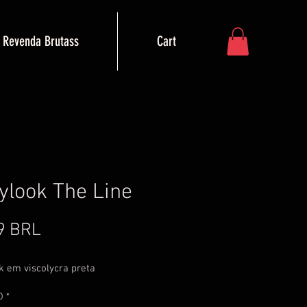
Revenda Brutass
Cart
ylook The Line
Precio
9 BRL
k em viscolycra preta
O
*