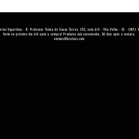
ários Esportivos - R. Professor Telmo de Souza Torres, 255, sala 613 - Vila Velha - ES - CNPJ:
Envio no próximo dia útil após a compra! Produtos sob encomenda, 30 dias após a compra.
vendas@brutass.com