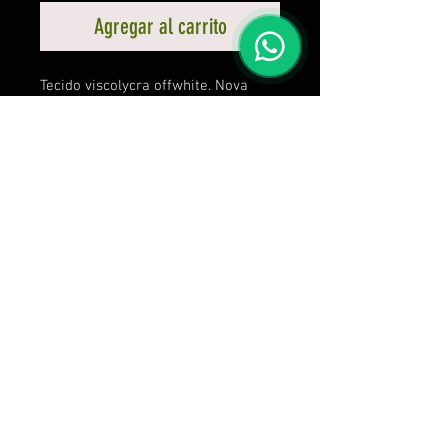
Agregar al carrito
Tecido viscolycra offwhite. Nova
Coleção LPO
Calcule seu frete
Calcular
C C Frossard Vestuários Esportivos - R. Professor Telmo
de Souza Torres, 255, sala 613 - Vila Velha - ES - CNPJ:
38.297.893
/0001-51
Envio no próximo dia útil após a compra! Produtos sob
encomenda, 30 dias após a compra.
vendas@brutass.com