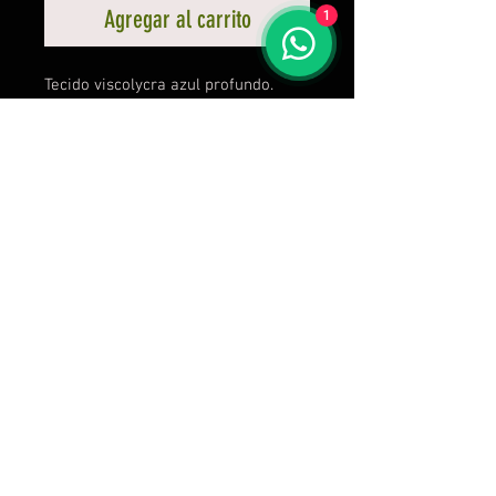
Agregar al carrito
1
Tecido viscolycra azul profundo.
Nova Coleção LPO
Calcule seu frete
Calcular
C C Frossard Vestuários Esportivos - R. Professor Telmo
de Souza Torres, 255, sala 613 - Vila Velha - ES - CNPJ:
38.297.893
/0001-51
Envio no próximo dia útil após a compra! Produtos sob
encomenda, 30 dias após a compra.
vendas@brutass.com