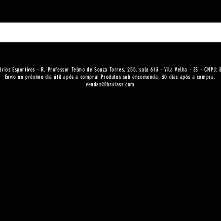
ários Esportivos - R. Professor Telmo de Souza Torres, 255, sala 613 - Vila Velha - ES - CNPJ:
Envio no próximo dia útil após a compra! Produtos sob encomenda, 30 dias após a compra.
vendas@brutass.com