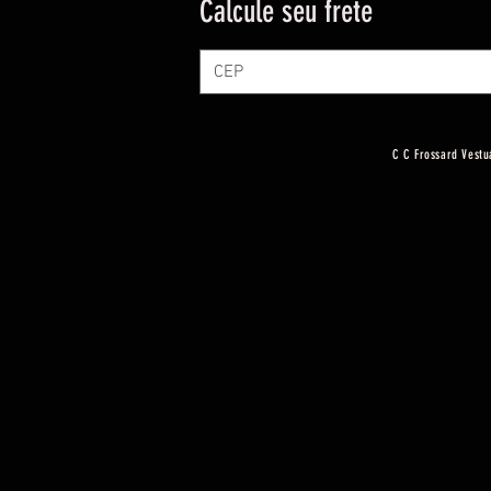
Calcule seu frete
C C Frossard Vestu