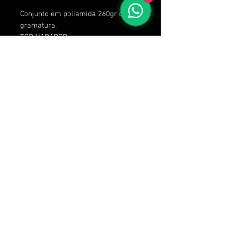
Conjunto em poliamida 260gr de
gramatura.
TOP NADADOR
Calcule seu frete
Calcular
C C Frossard Vestuários Esportivos - R. Professor Telmo
de Souza Torres, 255, sala 613 - Vila Velha - ES - CNPJ:
38.297.893
/0001-51
Envio no próximo dia útil após a compra! Produtos sob
encomenda, 30 dias após a compra.
vendas@brutass.com
Política de Privacidade