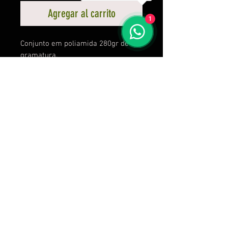
Agregar al carrito
1
Conjunto em poliamida 280gr de
gramatura.
Calcule seu frete
Calcular
C C Frossard Vestuários Esportivos - R. Professor Telmo
de Souza Torres, 255, sala 613 - Vila Velha - ES - CNPJ:
38.297.893
/0001-51
Envio no próximo dia útil após a compra! Produtos sob
encomenda, 30 dias após a compra.
vendas@brutass.com