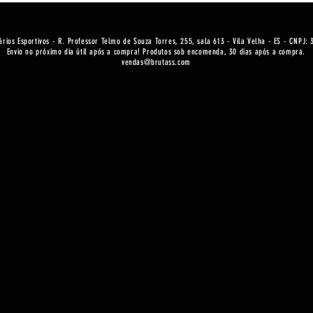
ários Esportivos - R. Professor Telmo de Souza Torres, 255, sala 613 - Vila Velha - ES - CNPJ:
Envio no próximo dia útil após a compra! Produtos sob encomenda, 30 dias após a compra.
vendas@brutass.com