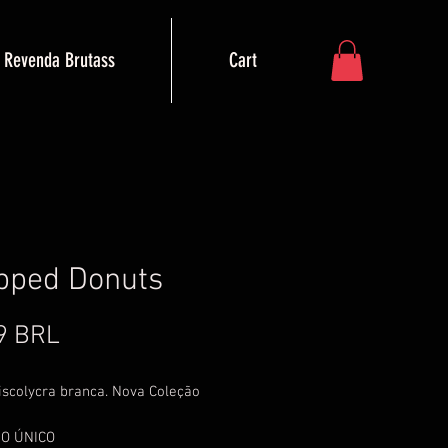
Revenda Brutass
Cart
pped Donuts
Precio
9 BRL
iscolycra branca. Nova Coleção
O ÚNICO