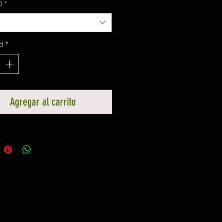
O
*
d
*
Agregar al carrito