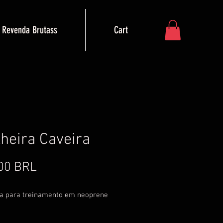
Revenda Brutass
Cart
lheira Caveira
Precio
00 BRL
ra para treinamento em neoprene