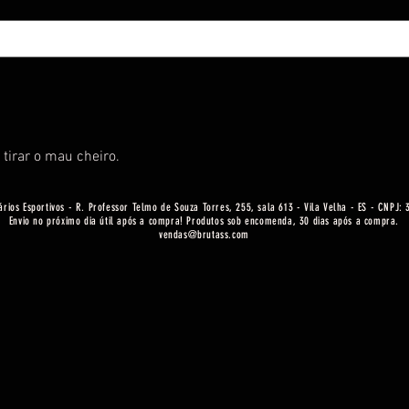
 tirar o mau cheiro.
ários Esportivos - R. Professor Telmo de Souza Torres, 255, sala 613 - Vila Velha - ES - CNPJ:
Envio no próximo dia útil após a compra! Produtos sob encomenda, 30 dias após a compra.
vendas@brutass.com