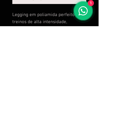
1
Legging em poliamida perfeito para
treinos de alta intensidade,
gramatura 280gr.
Calcule seu frete
Calcular
C C Frossard Vestuários Esportivos - R. Professor Telmo
de Souza Torres, 255, sala 613 - Vila Velha - ES - CNPJ:
38.297.893
/0001-51
Envio no próximo dia útil após a compra! Produtos sob
encomenda, 30 dias após a compra.
vendas@brutass.com
Política de Privacidade